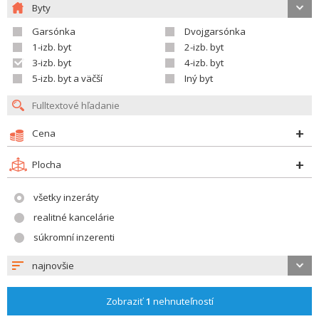
Byty
Garsónka
Dvojgarsónka
1-izb. byt
2-izb. byt
3-izb. byt
4-izb. byt
5-izb. byt a väčší
Iný byt
Cena
Plocha
všetky inzeráty
realitné kancelárie
súkromní inzerenti
najnovšie
Zobraziť
1
nehnuteľností