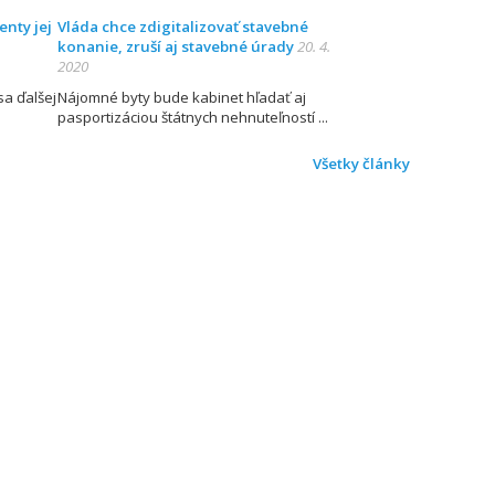
enty jej
Vláda chce zdigitalizovať stavebné
konanie, zruší aj stavebné úrady
20. 4.
2020
sa ďalšej
Nájomné byty bude kabinet hľadať aj
pasportizáciou štátnych nehnuteľností
Všetky články