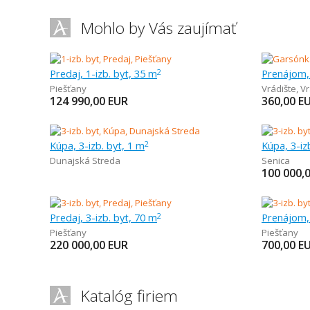
Mohlo by Vás zaujímať
Predaj, 1-izb. byt, 35 m
Prenájom,
2
Piešťany
Vrádište
,
Vr
124 990,00
EUR
360,00
E
Kúpa, 3-izb. byt, 1 m
Kúpa, 3-iz
2
Dunajská Streda
Senica
100 000,
Predaj, 3-izb. byt, 70 m
Prenájom, 
2
Piešťany
Piešťany
220 000,00
EUR
700,00
E
Katalóg firiem