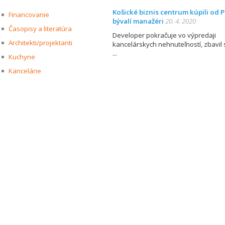
Košické biznis centrum kúpili od P
Financovanie
bývalí manažéri
20. 4. 2020
Časopisy a literatúra
Developer pokračuje vo výpredaji
Architekti/projektanti
kancelárskych nehnuteľností, zbavil 
Kuchyne
Kancelárie