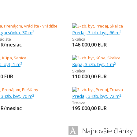
 garsónka, 30 m
Predaj, 3-izb. byt, 66 m
2
2
ádište
Skalica
UR/mesiac
146 000,00
EUR
b. byt, 1 m
Kúpa, 3-izb. byt, 1 m
2
2
Skalica
00
EUR
110 000,00
EUR
3-izb. byt, 70 m
Predaj, 3-izb. byt, 72 m
2
2
Trnava
UR/mesiac
195 000,00
EUR
Najnovšie články