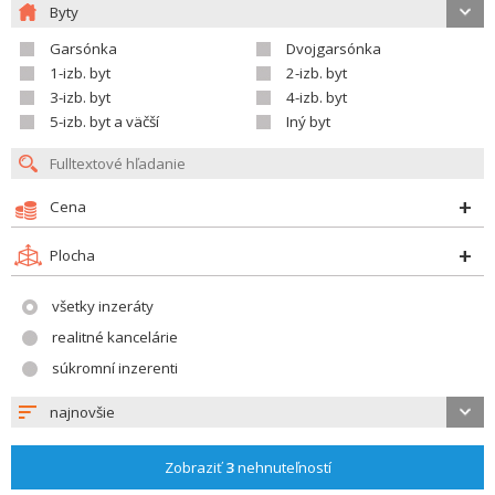
Byty
Garsónka
Dvojgarsónka
1-izb. byt
2-izb. byt
3-izb. byt
4-izb. byt
5-izb. byt a väčší
Iný byt
Cena
Plocha
všetky inzeráty
realitné kancelárie
súkromní inzerenti
najnovšie
Zobraziť
3
nehnuteľností