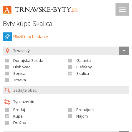
Byty kúpa Skalica
Uložiť toto hladanie
Trnavský
Dunajská Streda
Galanta
Hlohovec
Piešťany
Senica
Skalica
Trnava
Typ inzerátu
Predaj
Prenájom
Kúpa
Nájom
Dražba