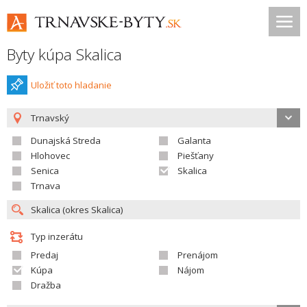
Byty kúpa Skalica
Uložiť toto hladanie
Trnavský
Dunajská Streda
Galanta
Hlohovec
Piešťany
Senica
Skalica
Trnava
Typ inzerátu
Predaj
Prenájom
Kúpa
Nájom
Dražba