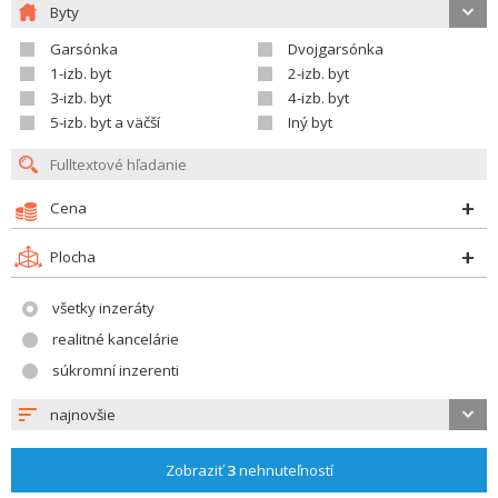
Byty
Garsónka
Dvojgarsónka
1-izb. byt
2-izb. byt
3-izb. byt
4-izb. byt
5-izb. byt a väčší
Iný byt
Cena
Plocha
všetky inzeráty
realitné kancelárie
súkromní inzerenti
najnovšie
Zobraziť
3
nehnuteľností