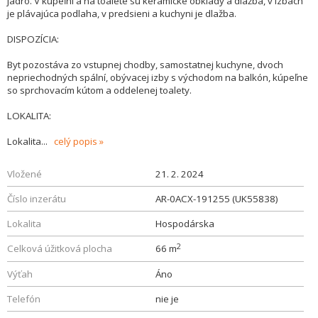
jadro. V kúpeľni a na toalete sú keramické obklady a dlažba, v izbách
je plávajúca podlaha, v predsieni a kuchyni je dlažba.
DISPOZÍCIA:
Byt pozostáva zo vstupnej chodby, samostatnej kuchyne, dvoch
nepriechodných spální, obývacej izby s východom na balkón, kúpeľne
so sprchovacím kútom a oddelenej toalety.
LOKALITA:
Lokalita
...
celý popis
Vložené
21. 2. 2024
Číslo inzerátu
AR-0ACX-191255 (UK55838)
Lokalita
Hospodárska
2
Celková úžitková plocha
66 m
Výťah
Áno
Telefón
nie je