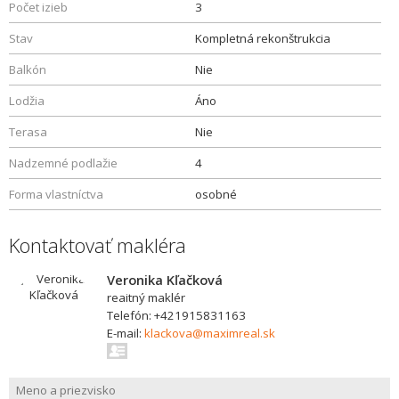
Počet izieb
3
Stav
Kompletná rekonštrukcia
Balkón
Nie
Lodžia
Áno
Terasa
Nie
Nadzemné podlažie
4
Forma vlastníctva
osobné
Kontaktovať makléra
Veronika Kľačková
reaitný maklér
Telefón: +421915831163
E-mail:
klackova@maximreal.sk