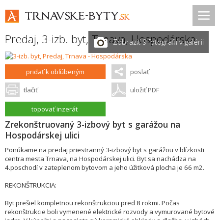
Predaj, 3-izb. byt,
Trnava
,
Hospodárska
Zobraziť 9 fotografií v galérii
pridať k obľúbeným
poslať
tlačiť
uložiť PDF
topovať inzerát
Zrekonštruovaný 3-izbový byt s garážou na
Hospodárskej ulici
Ponúkame na predaj priestranný 3-izbový byt s garážou v blízkosti
centra mesta Trnava, na Hospodárskej ulici. Byt sa nachádza na
4.poschodí v zateplenom bytovom a jeho úžitková plocha je 66 m2.
REKONŠTRUKCIA:
Byt prešiel kompletnou rekonštrukciou pred 8 rokmi. Počas
rekonštrukcie boli vymenené elektrické rozvody a vymurované bytové