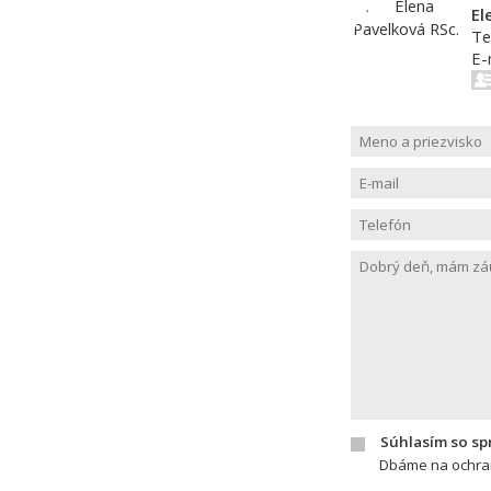
El
Te
E-
Súhlasím so s
Dbáme na ochran