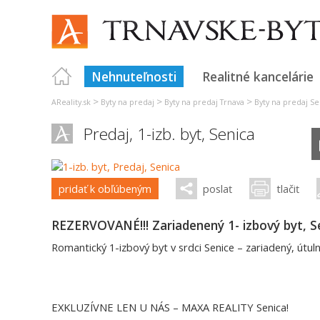
Nehnuteľnosti
Realitné kancelárie
>
>
>
AReality.sk
Byty na predaj
Byty na predaj Trnava
Byty na predaj Se
Predaj, 1-izb. byt,
Senica
pridať k obľúbeným
poslať
tlačiť
REZERVOVANÉ!!! Zariadenený 1- izbový byt, S
Romantický 1-izbový byt v srdci Senice – zariadený, útuln
EXKLUZÍVNE LEN U NÁS – MAXA REALITY Senica!