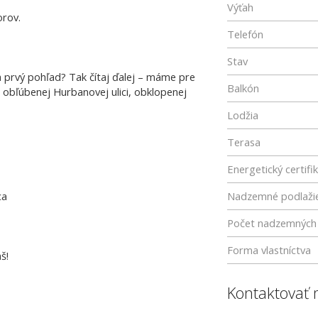
Výťah
orov.
Telefón
Stav
a prvý pohľad? Tak čítaj ďalej – máme pre
Balkón
 obľúbenej Hurbanovej ulici, obklopenej
Lodžia
Terasa
Energetický certifi
ca
Nadzemné podlaži
Počet nadzemných 
Forma vlastníctva
š!
Kontaktovať 