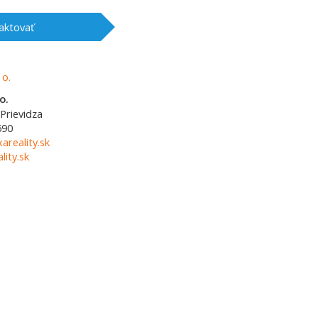
aktovať
o.
Prievidza
690
areality.sk
ity.sk