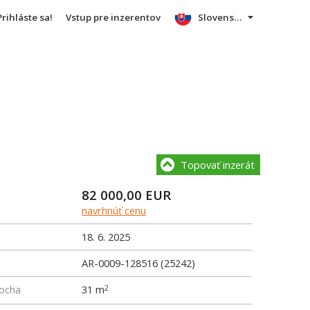
Prihláste sa!
Vstup pre inzerentov
Slovensky
Topovať inzerát
82 000,00
EUR
navrhnúť cenu
18. 6. 2025
AR-0009-128516 (25242)
locha
31 m
2