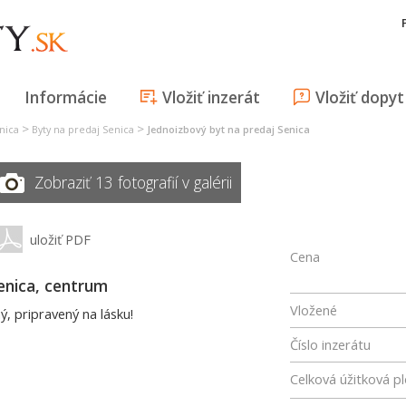
Informácie
Vložiť inzerát
Vložiť dopyt
>
>
nica
Byty na predaj Senica
Jednoizbový byt na predaj Senica
Zobraziť 13 fotografií v galérii
uložiť PDF
Cena
enica, centrum
Vložené
ý, pripravený na lásku!
Číslo inzerátu
Celková úžitková p