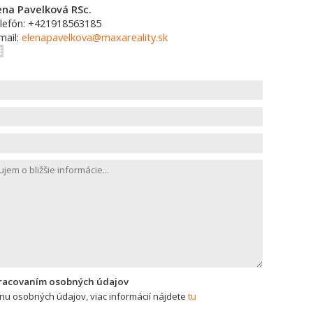
ena Pavelková RSc.
lefón: +421918563185
mail:
elenapavelkova@maxareality.sk
pracovaním osobných údajov
u osobných údajov, viac informácií nájdete
tu