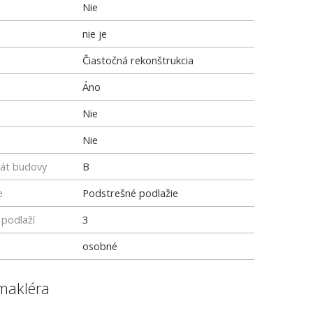
Nie
nie je
Čiastočná rekonštrukcia
Áno
Nie
Nie
kát budovy
B
e
Podstrešné podlažie
podlaží
3
osobné
makléra