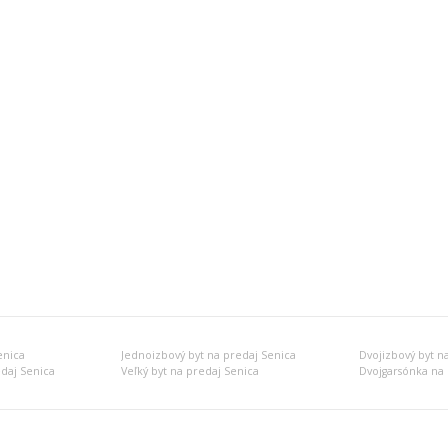
enica
Jednoizbový byt na predaj Senica
Dvojizbový byt n
edaj Senica
Veľký byt na predaj Senica
Dvojgarsónka na 