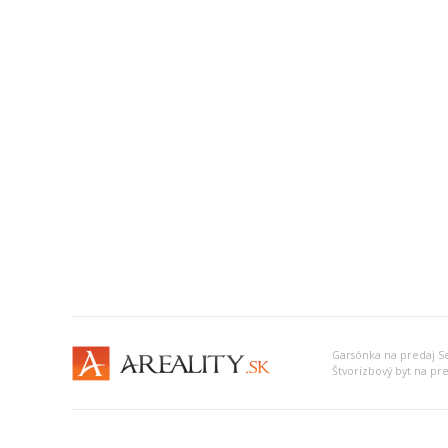
Garsónka na predaj S
Štvorizbový byt na pr