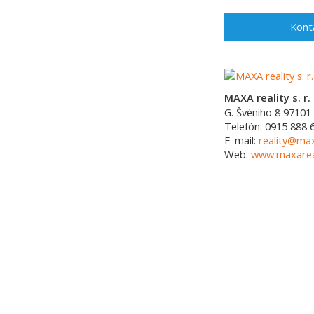
Kont
MAXA reality s. r. 
G. Švéniho 8
97101
Telefón:
0915 888 
E-mail:
reality@max
Web:
www.maxareal