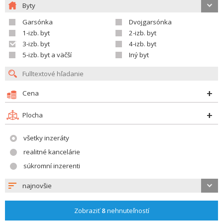
Byty
Garsónka
Dvojgarsónka
1-izb. byt
2-izb. byt
3-izb. byt
4-izb. byt
5-izb. byt a väčší
Iný byt
Cena
Plocha
všetky inzeráty
realitné kancelárie
súkromní inzerenti
najnovšie
Zobraziť
8
nehnuteľností